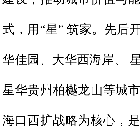
式，用“星” 筑家。先
华佳园、大华西海岸、 
星华贵州柏樾龙山等城
海口西扩战略为核心，