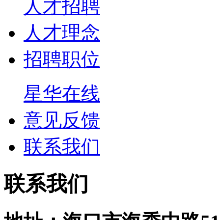
人才招聘
人才理念
招聘职位
星华在线
意见反馈
联系我们
联系我们