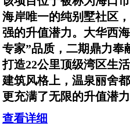
该项目位于被称为海口市
海岸唯一的纯别墅社区，
强的升值潜力。大华西海
专家”品质，二期鼎力奉
打造22公里顶级湾区生
建筑风格上，温泉丽舍都
更充满了无限的升值潜力
查看详细