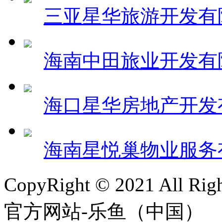
三亚星华旅游开发有
海南中田旅业开发有
海口星华房地产开发
海南星悦巢物业服务
CopyRight © 2021 All 
官方网站-乐鱼（中国