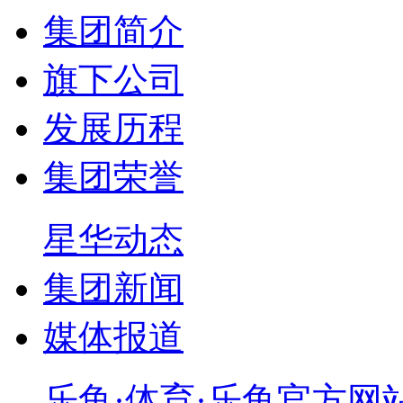
集团简介
旗下公司
发展历程
集团荣誉
星华动态
集团新闻
媒体报道
乐鱼·体育·乐鱼官方网