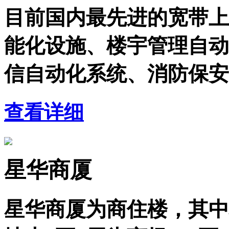
目前国内最先进的宽带上
能化设施、楼宇管理自动
信自动化系统、消防保安
查看详细
星华商厦
星华商厦为商住楼，其中