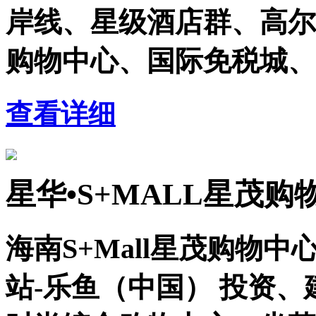
岸线、星级酒店群、高尔
购物中心、国际免税城、
查看详细
星华•S+MALL星茂购
海南S+Mall星茂购物
站-乐鱼（中国） 投资