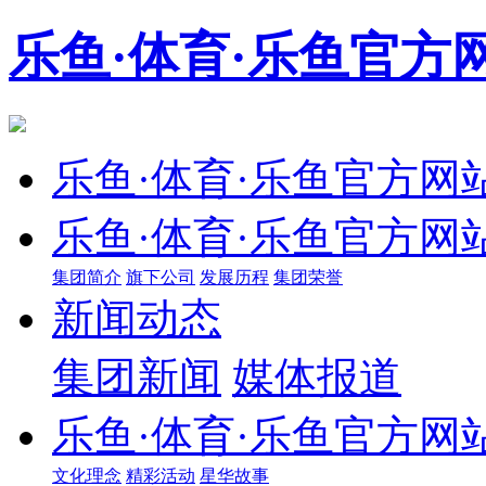
乐鱼·体育·乐鱼官方
乐鱼·体育·乐鱼官方网
乐鱼·体育·乐鱼官方网
集团简介
旗下公司
发展历程
集团荣誉
新闻动态
集团新闻
媒体报道
乐鱼·体育·乐鱼官方网
文化理念
精彩活动
星华故事