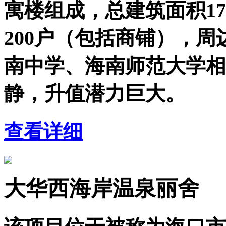
寓楼组成，总建筑面积178
200户（包括商铺），
南中学、海南师范大学相
静，升值潜力巨大。
查看详细
大华西海岸温泉丽舍