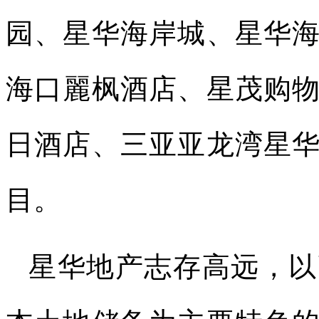
园、星华海岸城、星华
海口麗枫酒店、星茂购
日酒店、三亚亚龙湾星
目。
星华地产志存高远，以