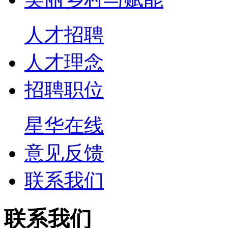
人才招聘
人才理念
招聘职位
星华在线
意见反馈
联系我们
联系我们