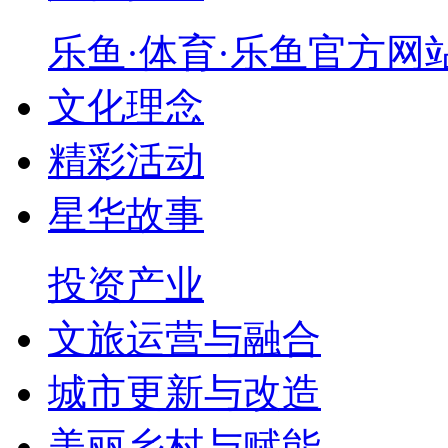
乐鱼·体育·乐鱼官方网
文化理念
精彩活动
星华故事
投资产业
文旅运营与融合
城市更新与改造
美丽乡村与赋能