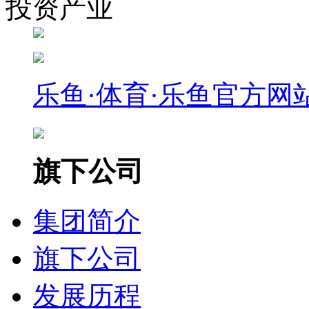
投资产业
乐鱼·体育·乐鱼官方网
旗下公司
集团简介
旗下公司
发展历程