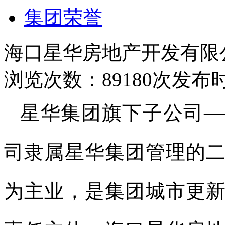
集团荣誉
海口星华房地产开发有限
浏览次数：89180次
发布时间
星华集团旗下子公司—
司隶属星华集团管理的
为主业，是集团城市更