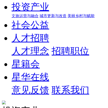
投资产业
文旅运营与融合
城市更新与改造
美丽乡村与赋能
社会公益
人才招聘
人才理念
招聘职位
星籍会
星华在线
意见反馈
联系我们