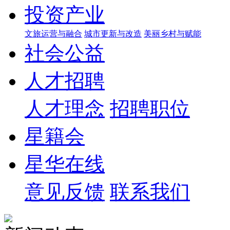
投资产业
文旅运营与融合
城市更新与改造
美丽乡村与赋能
社会公益
人才招聘
人才理念
招聘职位
星籍会
星华在线
意见反馈
联系我们