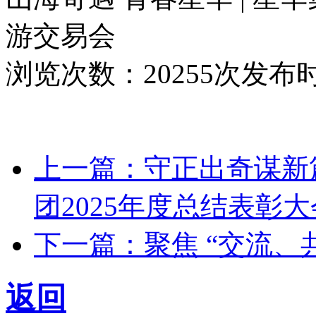
游交易会
浏览次数：20255次
发布时间
上一篇：守正出奇谋新篇
团2025年度总结表彰
下一篇：聚焦 “交流、
返回