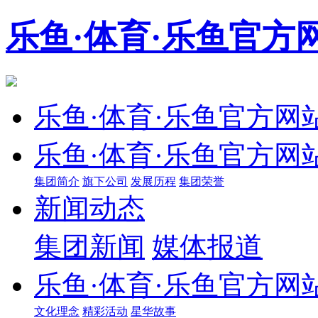
乐鱼·体育·乐鱼官方
乐鱼·体育·乐鱼官方网
乐鱼·体育·乐鱼官方网
集团简介
旗下公司
发展历程
集团荣誉
新闻动态
集团新闻
媒体报道
乐鱼·体育·乐鱼官方网
文化理念
精彩活动
星华故事