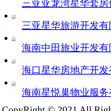
三亚亚龙湾星华套房
三亚星华旅游开发有
海南中田旅业开发有
海口星华房地产开发
海南星悦巢物业服务
CopyRight © 2021 All 