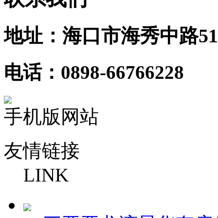
地址：海口市海秀中路51
电话：0898-66766228
手机版网站
友情链接
LINK