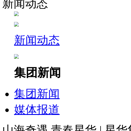
新闻动态
新闻动态
集团新闻
集团新闻
媒体报道
山海奇遇 青春星华 | 星华