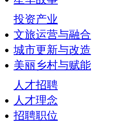
投资产业
文旅运营与融合
城市更新与改造
美丽乡村与赋能
人才招聘
人才理念
招聘职位