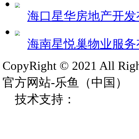
海口星华房地产开发
海南星悦巢物业服务
CopyRight © 2021 All 
官方网站-乐鱼（中国
技术支持：