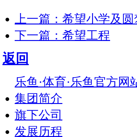
上一篇：希望小学及圆
下一篇：希望工程
返回
乐鱼·体育·乐鱼官方网
集团简介
旗下公司
发展历程